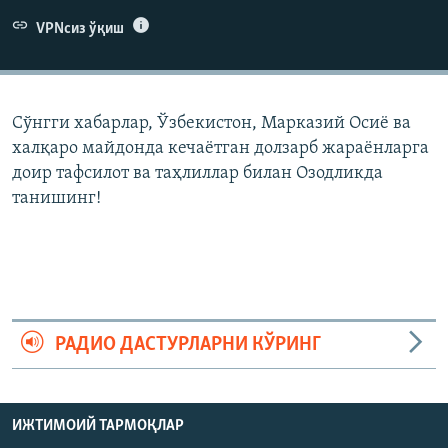
VPNсиз ўқиш
Сўнгги хабарлар, Ўзбекистон, Марказий Осиë ва
халқаро майдонда кечаëтган долзарб жараëнларга
доир тафсилот ва таҳлиллар билан Озодликда
танишинг!
РАДИО ДАСТУРЛАРНИ КЎРИНГ
ИЖТИМОИЙ ТАРМОҚЛАР