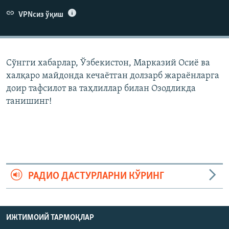
VPNсиз ўқиш
Сўнгги хабарлар, Ўзбекистон, Марказий Осиë ва
халқаро майдонда кечаëтган долзарб жараëнларга
доир тафсилот ва таҳлиллар билан Озодликда
танишинг!
РАДИО ДАСТУРЛАРНИ КЎРИНГ
ИЖТИМОИЙ ТАРМОҚЛАР