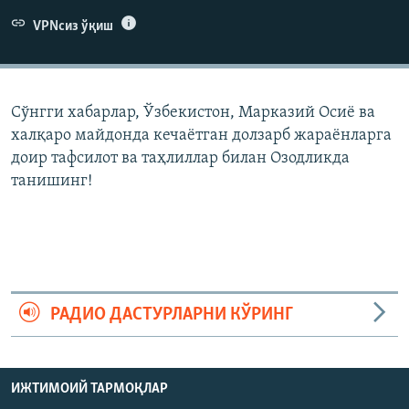
VPNсиз ўқиш
Сўнгги хабарлар, Ўзбекистон, Марказий Осиë ва
халқаро майдонда кечаëтган долзарб жараëнларга
доир тафсилот ва таҳлиллар билан Озодликда
танишинг!
РАДИО ДАСТУРЛАРНИ КЎРИНГ
ИЖТИМОИЙ ТАРМОҚЛАР