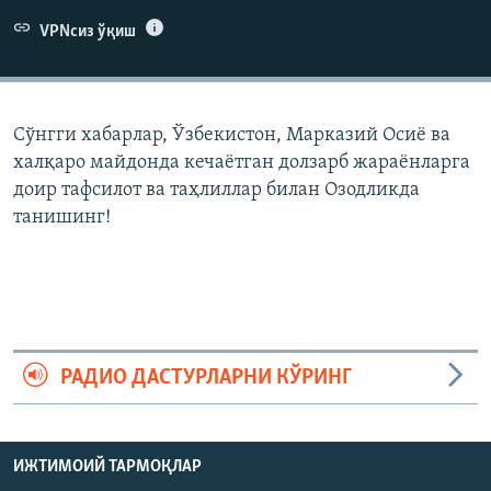
VPNсиз ўқиш
Сўнгги хабарлар, Ўзбекистон, Марказий Осиë ва
халқаро майдонда кечаëтган долзарб жараëнларга
доир тафсилот ва таҳлиллар билан Озодликда
танишинг!
РАДИО ДАСТУРЛАРНИ КЎРИНГ
ИЖТИМОИЙ ТАРМОҚЛАР