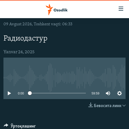
Линклар
Бош
мавзуларга
09 Avgust 2026, Toshkent vaqti: 06:33
ўтинг
OZODLIK SURISHTIRUVLARI
Асосий
Радиодастур
OZODVIDEO
навигацияга
ўтинг
OZODARXIV
Yanvar 24, 2025
Қидиришга
ўтинг
На русском
Айни дамда медиа-манба мавжуд эмас
ИЖТИМОИЙ ТАРМОҚЛАР
0:00
59:59
Бевосита линк
Озодлик бошқа тилларда
Ўртоқлашинг