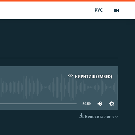
РУС
КИРИТИШ (EMBED)
д эмас
59:59
Бевосита линк
КИРИТИШ (EMBED)