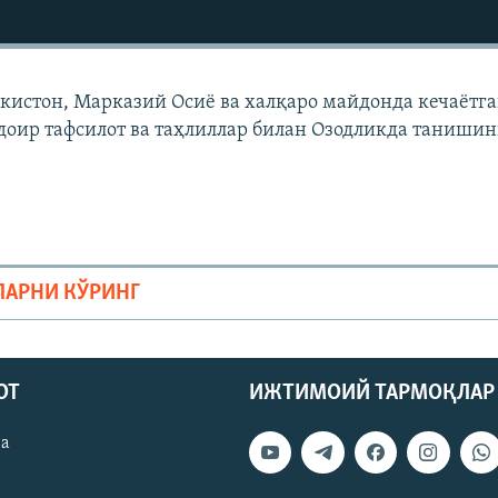
екистон, Марказий Осиë ва халқаро майдонда кечаëтг
доир тафсилот ва таҳлиллар билан Озодликда танишин
ЛАРНИ КЎРИНГ
ОТ
ИЖТИМОИЙ ТАРМОҚЛАР
ва