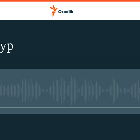
тур
Айни дамда медиа-манба мавжу
г