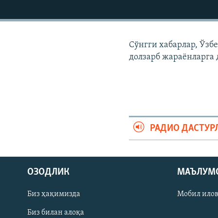
Сўнгги хабарлар, Ўзб
долзарб жараëнларга 
РАДИО ДАСТУР
На русском
ОЗОДЛИК
МАЪЛУМ
ИЖТИМОИЙ ТАРМОҚЛАР
Биз ҳақимизда
Мобил ило
Биз билан алоқа