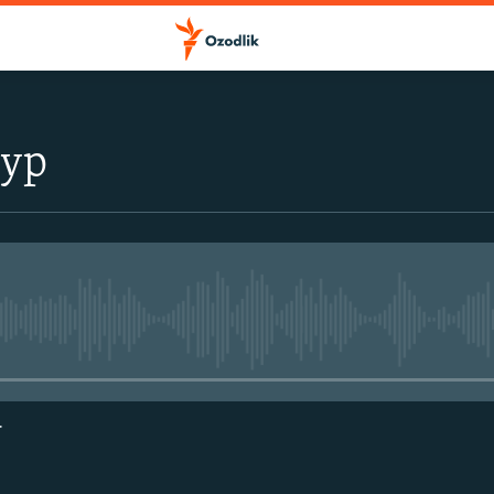
тур
Айни дамда медиа-манба мавжу
г