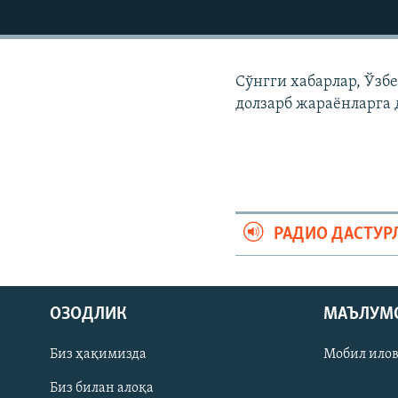
Сўнгги хабарлар, Ўзб
долзарб жараëнларга 
РАДИО ДАСТУР
На русском
ОЗОДЛИК
МАЪЛУМ
ИЖТИМОИЙ ТАРМОҚЛАР
Биз ҳақимизда
Мобил ило
Биз билан алоқа