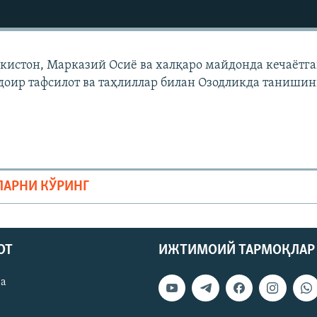
екистон, Марказий Осиë ва халқаро майдонда кечаëтг
доир тафсилот ва таҳлиллар билан Озодликда танишин
ЛАРНИ КЎРИНГ
ОТ
ИЖТИМОИЙ ТАРМОҚЛАР
ва