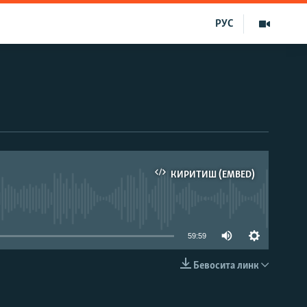
РУС
КИРИТИШ (EMBED)
д эмас
59:59
Бевосита линк
КИРИТИШ (EMBED)