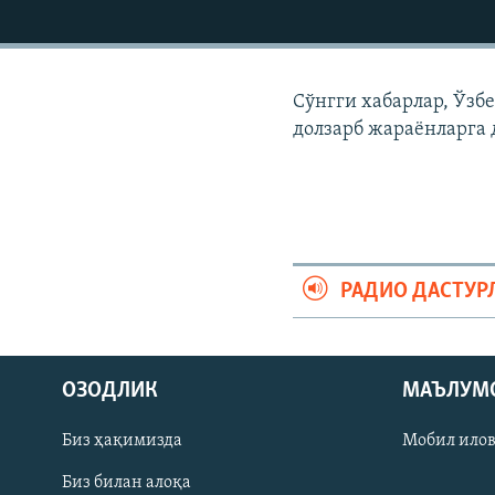
Сўнгги хабарлар, Ўзб
долзарб жараëнларга 
РАДИО ДАСТУР
На русском
ОЗОДЛИК
МАЪЛУМ
ИЖТИМОИЙ ТАРМОҚЛАР
Биз ҳақимизда
Мобил ило
Биз билан алоқа