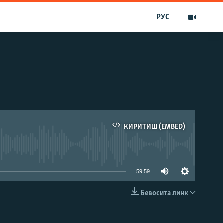
РУС
КИРИТИШ (EMBED)
д эмас
59:59
Бевосита линк
КИРИТИШ (EMBED)