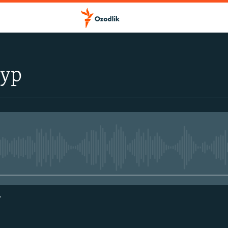
тур
Айни дамда медиа-манба мавжу
г