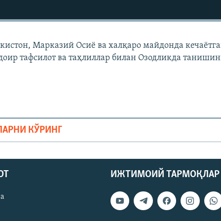
екистон, Марказий Осиë ва халқаро майдонда кечаëтг
доир тафсилот ва таҳлиллар билан Озодликда танишин
ЛАРНИ КЎРИНГ
ОТ
ИЖТИМОИЙ ТАРМОҚЛАР
ва