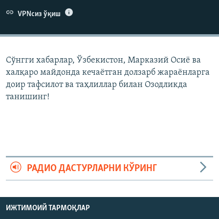
VPNсиз ўқиш
Сўнгги хабарлар, Ўзбекистон, Марказий Осиë ва
халқаро майдонда кечаëтган долзарб жараëнларга
доир тафсилот ва таҳлиллар билан Озодликда
танишинг!
РАДИО ДАСТУРЛАРНИ КЎРИНГ
ИЖТИМОИЙ ТАРМОҚЛАР