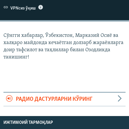
VPNсиз ўқиш
Сўнгги хабарлар, Ўзбекистон, Марказий Осиë ва
халқаро майдонда кечаëтган долзарб жараëнларга
доир тафсилот ва таҳлиллар билан Озодликда
танишинг!
РАДИО ДАСТУРЛАРНИ КЎРИНГ
ИЖТИМОИЙ ТАРМОҚЛАР