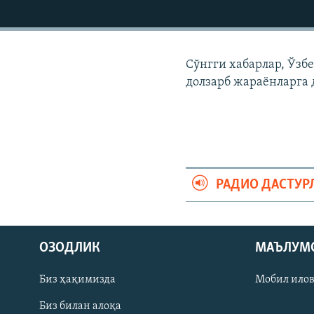
Сўнгги хабарлар, Ўзб
долзарб жараëнларга 
РАДИО ДАСТУР
На русском
ОЗОДЛИК
МАЪЛУМ
ИЖТИМОИЙ ТАРМОҚЛАР
Биз ҳақимизда
Мобил ило
Биз билан алоқа