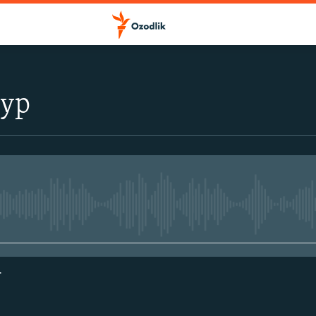
тур
Айни дамда медиа-манба мавжу
г