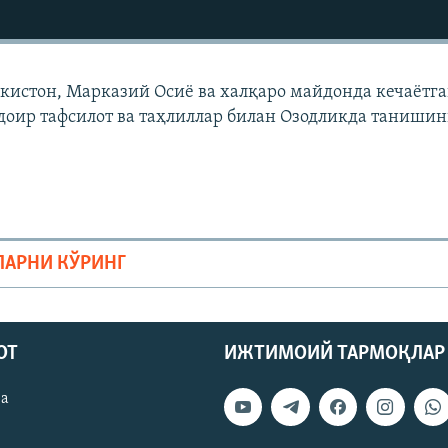
екистон, Марказий Осиë ва халқаро майдонда кечаëтг
доир тафсилот ва таҳлиллар билан Озодликда танишин
ЛАРНИ КЎРИНГ
ОТ
ИЖТИМОИЙ ТАРМОҚЛАР
ва