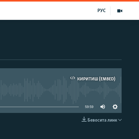
РУС
КИРИТИШ (EMBED)
д эмас
59:59
Бевосита линк
КИРИТИШ (EMBED)