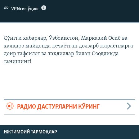
VPNсиз ўқиш
Сўнгги хабарлар, Ўзбекистон, Марказий Осиë ва
халқаро майдонда кечаëтган долзарб жараëнларга
доир тафсилот ва таҳлиллар билан Озодликда
танишинг!
РАДИО ДАСТУРЛАРНИ КЎРИНГ
ИЖТИМОИЙ ТАРМОҚЛАР