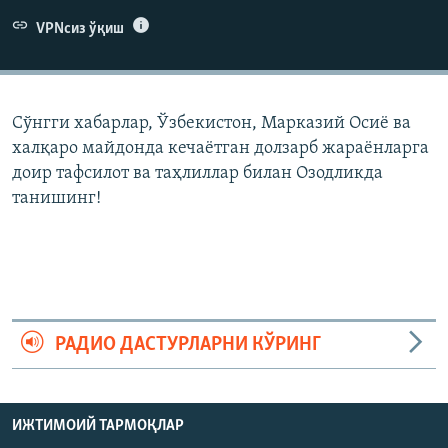
VPNсиз ўқиш
Сўнгги хабарлар, Ўзбекистон, Марказий Осиë ва
халқаро майдонда кечаëтган долзарб жараëнларга
доир тафсилот ва таҳлиллар билан Озодликда
танишинг!
РАДИО ДАСТУРЛАРНИ КЎРИНГ
ИЖТИМОИЙ ТАРМОҚЛАР