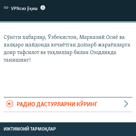
VPNсиз ўқиш
Сўнгги хабарлар, Ўзбекистон, Марказий Осиë ва
халқаро майдонда кечаëтган долзарб жараëнларга
доир тафсилот ва таҳлиллар билан Озодликда
танишинг!
РАДИО ДАСТУРЛАРНИ КЎРИНГ
ИЖТИМОИЙ ТАРМОҚЛАР