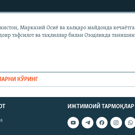
екистон, Марказий Осиë ва халқаро майдонда кечаëтг
доир тафсилот ва таҳлиллар билан Озодликда танишин
ЛАРНИ КЎРИНГ
ОТ
ИЖТИМОИЙ ТАРМОҚЛАР
ва