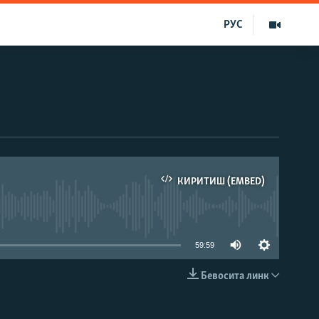
РУС
КИРИТИШ (EMBED)
д эмас
59:59
Бевосита линк
КИРИТИШ (EMBED)