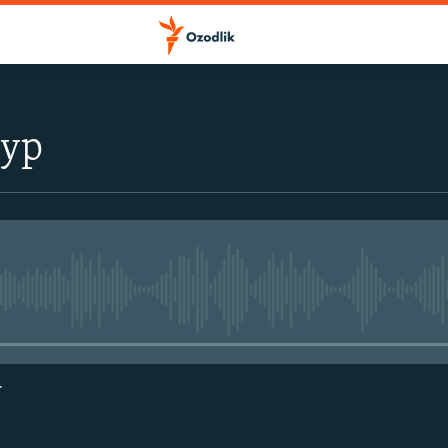
тур
Айни дамда медиа-манба мавжу
г