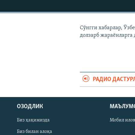
Сўнгги хабарлар, Ўзб
долзарб жараëнларга 
РАДИО ДАСТУР
На русском
ОЗОДЛИК
МАЪЛУМ
ИЖТИМОИЙ ТАРМОҚЛАР
Биз ҳақимизда
Мобил ило
Биз билан алоқа