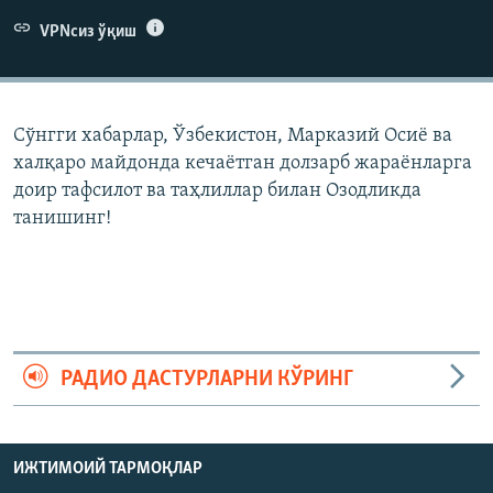
VPNсиз ўқиш
Сўнгги хабарлар, Ўзбекистон, Марказий Осиë ва
халқаро майдонда кечаëтган долзарб жараëнларга
доир тафсилот ва таҳлиллар билан Озодликда
танишинг!
РАДИО ДАСТУРЛАРНИ КЎРИНГ
ИЖТИМОИЙ ТАРМОҚЛАР