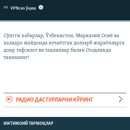
VPNсиз ўқиш
Сўнгги хабарлар, Ўзбекистон, Марказий Осиë ва
халқаро майдонда кечаëтган долзарб жараëнларга
доир тафсилот ва таҳлиллар билан Озодликда
танишинг!
РАДИО ДАСТУРЛАРНИ КЎРИНГ
ИЖТИМОИЙ ТАРМОҚЛАР