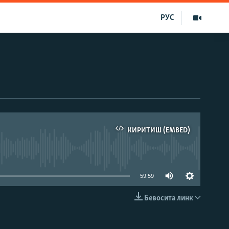
РУС
КИРИТИШ (EMBED)
д эмас
59:59
Бевосита линк
КИРИТИШ (EMBED)