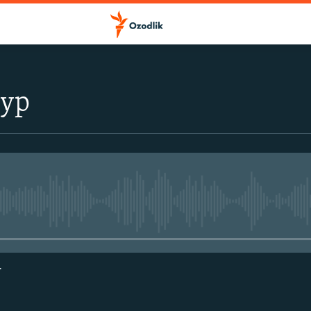
тур
Айни дамда медиа-манба мавжу
г