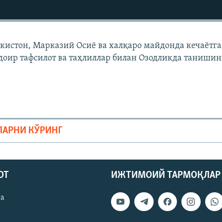
екистон, Марказий Осиë ва халқаро майдонда кечаëтг
доир тафсилот ва таҳлиллар билан Озодликда танишин
ЛАРНИ КЎРИНГ
ОТ
ИЖТИМОИЙ ТАРМОҚЛАР
ва