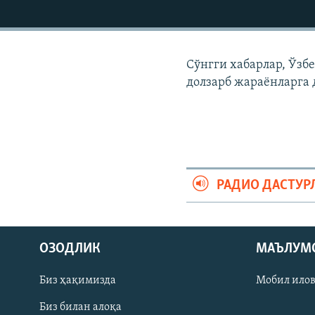
Сўнгги хабарлар, Ўзб
долзарб жараëнларга 
РАДИО ДАСТУР
На русском
ОЗОДЛИК
МАЪЛУМ
ИЖТИМОИЙ ТАРМОҚЛАР
Биз ҳақимизда
Мобил ило
Биз билан алоқа