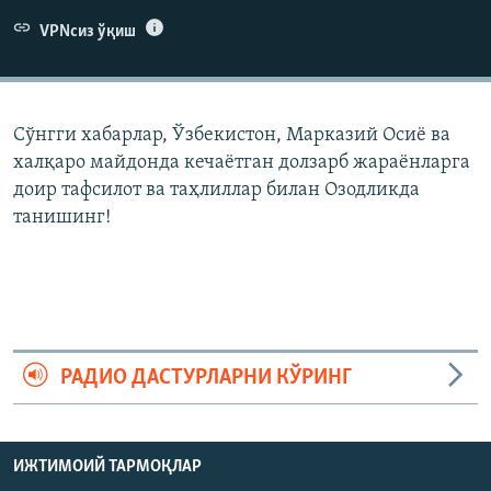
VPNсиз ўқиш
Сўнгги хабарлар, Ўзбекистон, Марказий Осиë ва
халқаро майдонда кечаëтган долзарб жараëнларга
доир тафсилот ва таҳлиллар билан Озодликда
танишинг!
РАДИО ДАСТУРЛАРНИ КЎРИНГ
ИЖТИМОИЙ ТАРМОҚЛАР