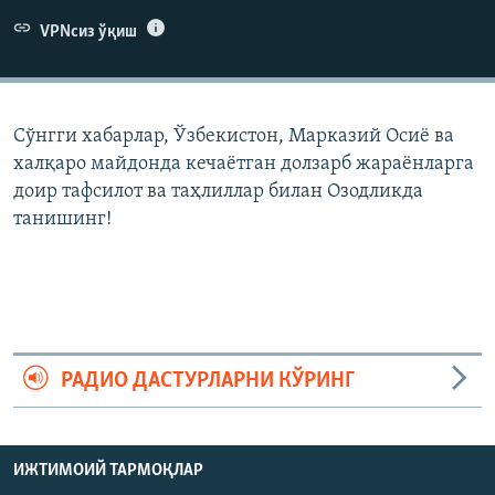
VPNсиз ўқиш
Сўнгги хабарлар, Ўзбекистон, Марказий Осиë ва
халқаро майдонда кечаëтган долзарб жараëнларга
доир тафсилот ва таҳлиллар билан Озодликда
танишинг!
РАДИО ДАСТУРЛАРНИ КЎРИНГ
ИЖТИМОИЙ ТАРМОҚЛАР