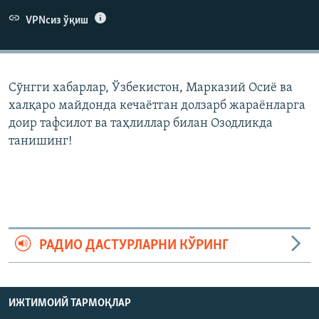
VPNсиз ўқиш
Сўнгги хабарлар, Ўзбекистон, Марказий Осиë ва
халқаро майдонда кечаëтган долзарб жараëнларга
доир тафсилот ва таҳлиллар билан Озодликда
танишинг!
РАДИО ДАСТУРЛАРНИ КЎРИНГ
ИЖТИМОИЙ ТАРМОҚЛАР