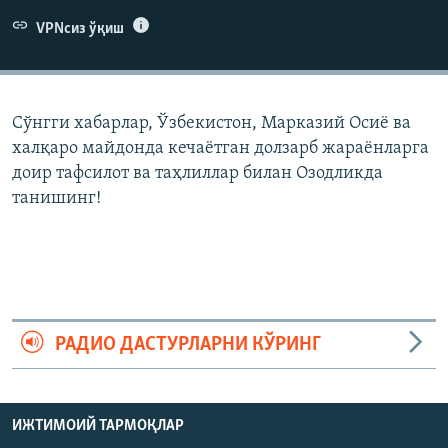
VPNсиз ўқиш
Сўнгги хабарлар, Ўзбекистон, Марказий Осиë ва
халқаро майдонда кечаëтган долзарб жараëнларга
доир тафсилот ва таҳлиллар билан Озодликда
танишинг!
РАДИО ДАСТУРЛАРНИ КЎРИНГ
ИЖТИМОИЙ ТАРМОҚЛАР