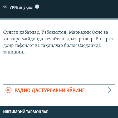
VPNсиз ўқиш
Сўнгги хабарлар, Ўзбекистон, Марказий Осиë ва
халқаро майдонда кечаëтган долзарб жараëнларга
доир тафсилот ва таҳлиллар билан Озодликда
танишинг!
РАДИО ДАСТУРЛАРНИ КЎРИНГ
ИЖТИМОИЙ ТАРМОҚЛАР