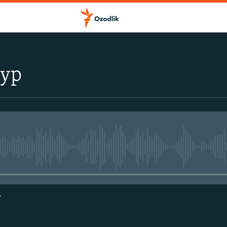
тур
Айни дамда медиа-манба мавжу
г