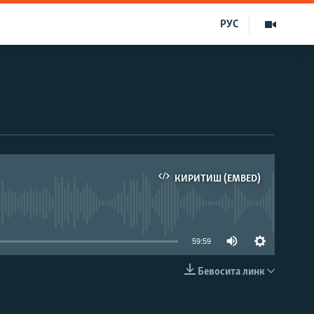
РУС
КИРИТИШ (EMBED)
д эмас
59:59
Бевосита линк
КИРИТИШ (EMBED)