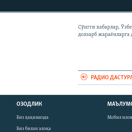
Сўнгги хабарлар, Ўзб
долзарб жараëнларга 
РАДИО ДАСТУР
На русском
ОЗОДЛИК
МАЪЛУМ
ИЖТИМОИЙ ТАРМОҚЛАР
Биз ҳақимизда
Мобил ило
Биз билан алоқа