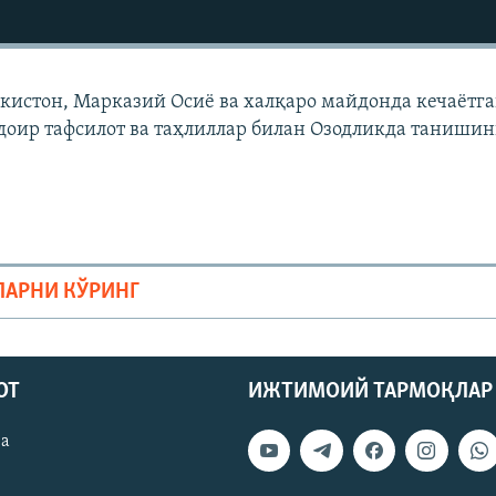
екистон, Марказий Осиë ва халқаро майдонда кечаëтг
доир тафсилот ва таҳлиллар билан Озодликда танишин
ЛАРНИ КЎРИНГ
ОТ
ИЖТИМОИЙ ТАРМОҚЛАР
ва