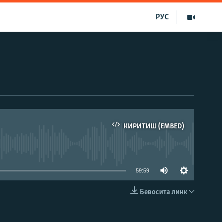
РУС
КИРИТИШ (EMBED)
д эмас
59:59
Бевосита линк
КИРИТИШ (EMBED)