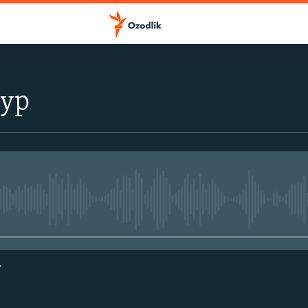
тур
Айни дамда медиа-манба мавжу
г