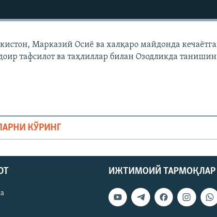
екистон, Марказий Осиë ва халқаро майдонда кечаëтг
доир тафсилот ва таҳлиллар билан Озодликда танишин
ЛАРНИ КЎРИНГ
ОТ
ИЖТИМОИЙ ТАРМОҚЛАР
ва