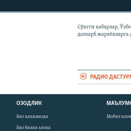
Сўнгги хабарлар, Ўзб
долзарб жараëнларга 
РАДИО ДАСТУР
На русском
ОЗОДЛИК
МАЪЛУМ
ИЖТИМОИЙ ТАРМОҚЛАР
Биз ҳақимизда
Мобил ило
Биз билан алоқа