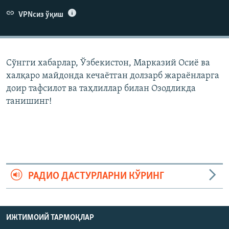
VPNсиз ўқиш
Сўнгги хабарлар, Ўзбекистон, Марказий Осиë ва
халқаро майдонда кечаëтган долзарб жараëнларга
доир тафсилот ва таҳлиллар билан Озодликда
танишинг!
РАДИО ДАСТУРЛАРНИ КЎРИНГ
ИЖТИМОИЙ ТАРМОҚЛАР