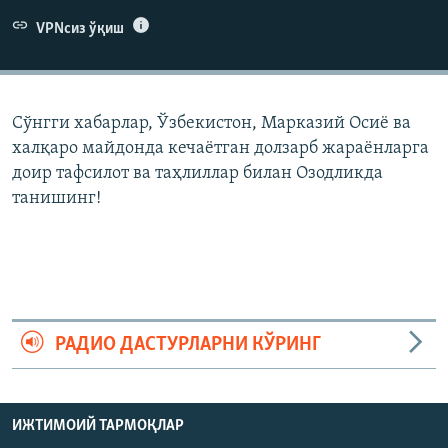
VPNсиз ўқиш
Сўнгги хабарлар, Ўзбекистон, Марказий Осиë ва
халқаро майдонда кечаëтган долзарб жараëнларга
доир тафсилот ва таҳлиллар билан Озодликда
танишинг!
РАДИО ДАСТУРЛАРНИ КЎРИНГ
ИЖТИМОИЙ ТАРМОҚЛАР