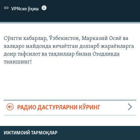
VPNсиз ўқиш
Сўнгги хабарлар, Ўзбекистон, Марказий Осиë ва
халқаро майдонда кечаëтган долзарб жараëнларга
доир тафсилот ва таҳлиллар билан Озодликда
танишинг!
РАДИО ДАСТУРЛАРНИ КЎРИНГ
ИЖТИМОИЙ ТАРМОҚЛАР