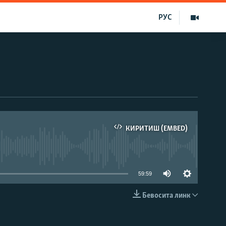
РУС
КИРИТИШ (EMBED)
д эмас
59:59
Бевосита линк
КИРИТИШ (EMBED)