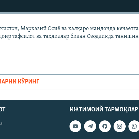
екистон, Марказий Осиë ва халқаро майдонда кечаëтг
доир тафсилот ва таҳлиллар билан Озодликда танишин
ЛАРНИ КЎРИНГ
ОТ
ИЖТИМОИЙ ТАРМОҚЛАР
ва