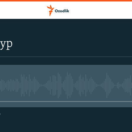
тур
Айни дамда медиа-манба мавжу
г