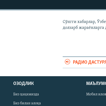
Сўнгги хабарлар, Ўзб
долзарб жараëнларга 
РАДИО ДАСТУР
На русском
ОЗОДЛИК
МАЪЛУМ
ИЖТИМОИЙ ТАРМОҚЛАР
Биз ҳақимизда
Мобил ило
Биз билан алоқа