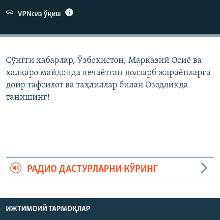
VPNсиз ўқиш
Сўнгги хабарлар, Ўзбекистон, Марказий Осиë ва
халқаро майдонда кечаëтган долзарб жараëнларга
доир тафсилот ва таҳлиллар билан Озодликда
танишинг!
РАДИО ДАСТУРЛАРНИ КЎРИНГ
ИЖТИМОИЙ ТАРМОҚЛАР