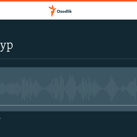
тур
Айни дамда медиа-манба мавжу
г