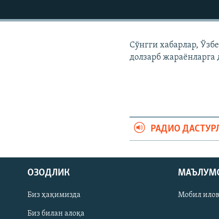
Сўнгги хабарлар, Ўзб
долзарб жараëнларга 
РАДИО ДАСТУР
На русском
ОЗОДЛИК
МАЪЛУМ
ИЖТИМОИЙ ТАРМОҚЛАР
Биз ҳақимизда
Мобил ило
Биз билан алоқа