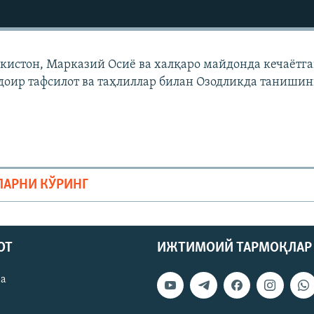
екистон, Марказий Осиë ва халқаро майдонда кечаëтг
доир тафсилот ва таҳлиллар билан Озодликда танишин
ЛАРНИ КЎРИНГ
ОТ
ИЖТИМОИЙ ТАРМОҚЛАР
ва