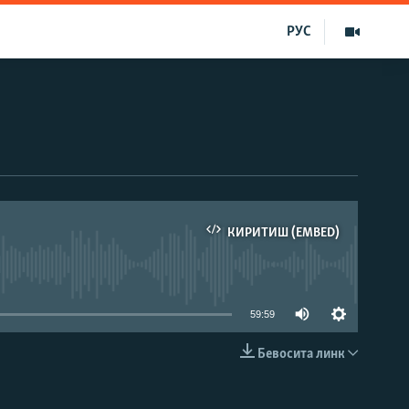
РУС
КИРИТИШ (EMBED)
д эмас
59:59
Бевосита линк
КИРИТИШ (EMBED)