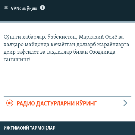
VPNсиз ўқиш
Сўнгги хабарлар, Ўзбекистон, Марказий Осиë ва
халқаро майдонда кечаëтган долзарб жараëнларга
доир тафсилот ва таҳлиллар билан Озодликда
танишинг!
РАДИО ДАСТУРЛАРНИ КЎРИНГ
ИЖТИМОИЙ ТАРМОҚЛАР