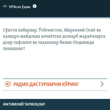
VPNсиз ўқиш
Сўнгги хабарлар, Ўзбекистон, Марказий Осиë ва
халқаро майдонда кечаëтган долзарб жараëнларга
доир тафсилот ва таҳлиллар билан Озодликда
танишинг!
РАДИО ДАСТУРЛАРНИ КЎРИНГ
ИЖТИМОИЙ ТАРМОҚЛАР