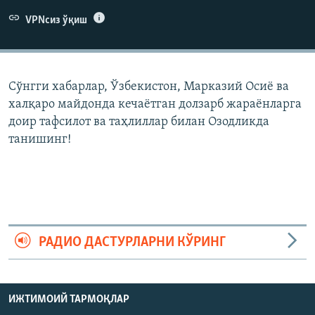
VPNсиз ўқиш
Сўнгги хабарлар, Ўзбекистон, Марказий Осиë ва
халқаро майдонда кечаëтган долзарб жараëнларга
доир тафсилот ва таҳлиллар билан Озодликда
танишинг!
РАДИО ДАСТУРЛАРНИ КЎРИНГ
ИЖТИМОИЙ ТАРМОҚЛАР