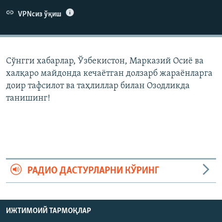
VPNсиз ўқиш
Сўнгги хабарлар, Ўзбекистон, Марказий Осиë ва
халқаро майдонда кечаëтган долзарб жараëнларга
доир тафсилот ва таҳлиллар билан Озодликда
танишинг!
РАДИО ДАСТУРЛАРНИ КЎРИНГ
ИЖТИМОИЙ ТАРМОҚЛАР