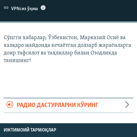
VPNсиз ўқиш
Сўнгги хабарлар, Ўзбекистон, Марказий Осиë ва
халқаро майдонда кечаëтган долзарб жараëнларга
доир тафсилот ва таҳлиллар билан Озодликда
танишинг!
РАДИО ДАСТУРЛАРНИ КЎРИНГ
ИЖТИМОИЙ ТАРМОҚЛАР