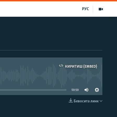
РУС
КИРИТИШ (EMBED)
д эмас
59:59
Бевосита линк
КИРИТИШ (EMBED)