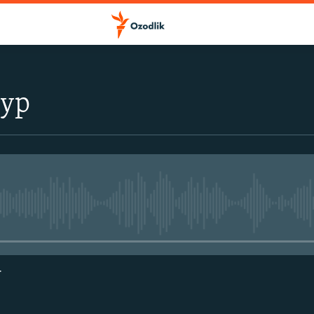
тур
Айни дамда медиа-манба мавжу
г