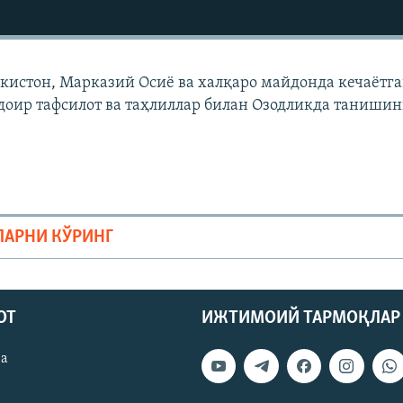
екистон, Марказий Осиë ва халқаро майдонда кечаëтг
доир тафсилот ва таҳлиллар билан Озодликда танишин
ЛАРНИ КЎРИНГ
ОТ
ИЖТИМОИЙ ТАРМОҚЛАР
ва