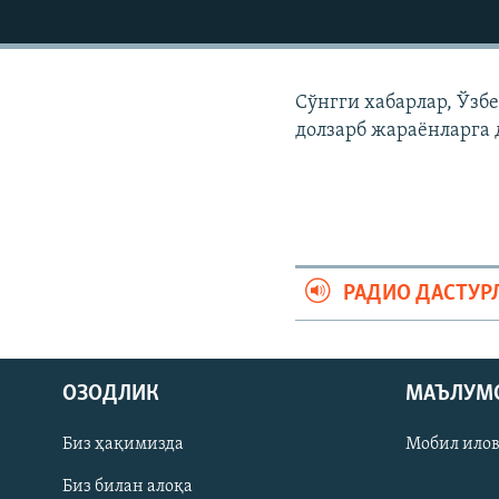
Сўнгги хабарлар, Ўзб
долзарб жараëнларга 
РАДИО ДАСТУР
На русском
ОЗОДЛИК
МАЪЛУМ
ИЖТИМОИЙ ТАРМОҚЛАР
Биз ҳақимизда
Мобил ило
Биз билан алоқа