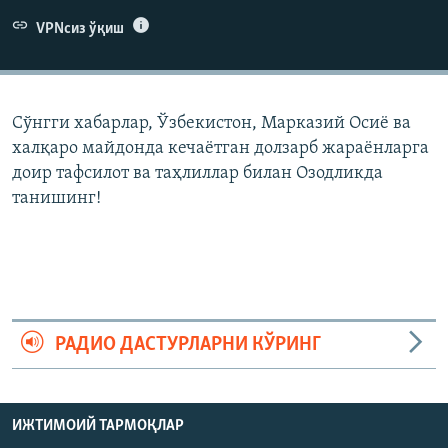
VPNсиз ўқиш
Сўнгги хабарлар, Ўзбекистон, Марказий Осиë ва
халқаро майдонда кечаëтган долзарб жараëнларга
доир тафсилот ва таҳлиллар билан Озодликда
танишинг!
РАДИО ДАСТУРЛАРНИ КЎРИНГ
ИЖТИМОИЙ ТАРМОҚЛАР