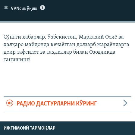
VPNсиз ўқиш
Сўнгги хабарлар, Ўзбекистон, Марказий Осиë ва
халқаро майдонда кечаëтган долзарб жараëнларга
доир тафсилот ва таҳлиллар билан Озодликда
танишинг!
РАДИО ДАСТУРЛАРНИ КЎРИНГ
ИЖТИМОИЙ ТАРМОҚЛАР