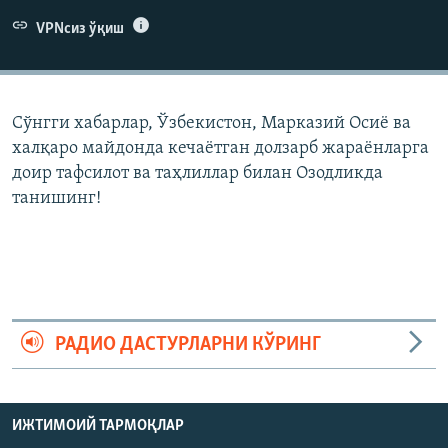
VPNсиз ўқиш
Сўнгги хабарлар, Ўзбекистон, Марказий Осиë ва
халқаро майдонда кечаëтган долзарб жараëнларга
доир тафсилот ва таҳлиллар билан Озодликда
танишинг!
РАДИО ДАСТУРЛАРНИ КЎРИНГ
ИЖТИМОИЙ ТАРМОҚЛАР