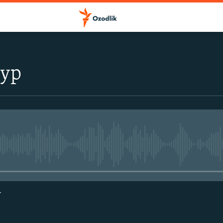
тур
Айни дамда медиа-манба мавжу
г