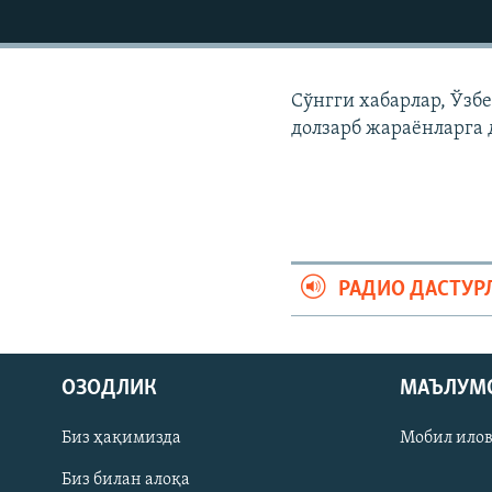
Сўнгги хабарлар, Ўзб
долзарб жараëнларга 
РАДИО ДАСТУР
На русском
ОЗОДЛИК
МАЪЛУМ
ИЖТИМОИЙ ТАРМОҚЛАР
Биз ҳақимизда
Мобил ило
Биз билан алоқа