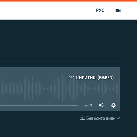
РУС
КИРИТИШ (EMBED)
д эмас
59:59
Бевосита линк
КИРИТИШ (EMBED)