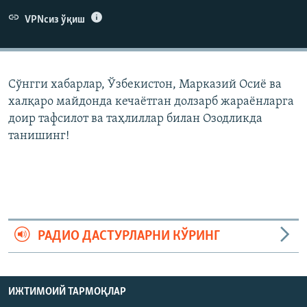
VPNсиз ўқиш
Сўнгги хабарлар, Ўзбекистон, Марказий Осиë ва
халқаро майдонда кечаëтган долзарб жараëнларга
доир тафсилот ва таҳлиллар билан Озодликда
танишинг!
РАДИО ДАСТУРЛАРНИ КЎРИНГ
ИЖТИМОИЙ ТАРМОҚЛАР