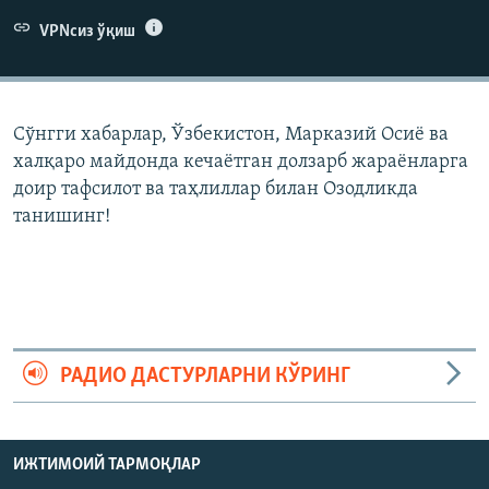
VPNсиз ўқиш
Сўнгги хабарлар, Ўзбекистон, Марказий Осиë ва
халқаро майдонда кечаëтган долзарб жараëнларга
доир тафсилот ва таҳлиллар билан Озодликда
танишинг!
РАДИО ДАСТУРЛАРНИ КЎРИНГ
ИЖТИМОИЙ ТАРМОҚЛАР