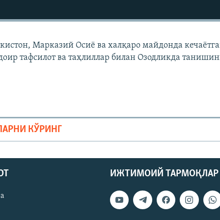
екистон, Марказий Осиë ва халқаро майдонда кечаëтг
доир тафсилот ва таҳлиллар билан Озодликда танишин
ЛАРНИ КЎРИНГ
ОТ
ИЖТИМОИЙ ТАРМОҚЛАР
ва