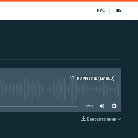
РУС
КИРИТИШ (EMBED)
д эмас
59:59
Бевосита линк
КИРИТИШ (EMBED)