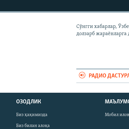
Сўнгги хабарлар, Ўзб
долзарб жараëнларга 
РАДИО ДАСТУР
На русском
ОЗОДЛИК
МАЪЛУМ
ИЖТИМОИЙ ТАРМОҚЛАР
Биз ҳақимизда
Мобил ило
Биз билан алоқа