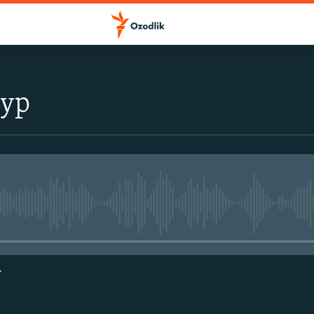
тур
Айни дамда медиа-манба мавжу
г