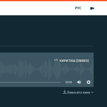
РУС
КИРИТИШ (EMBED)
д эмас
59:59
Бевосита линк
КИРИТИШ (EMBED)