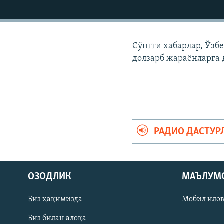
Сўнгги хабарлар, Ўзб
долзарб жараëнларга 
РАДИО ДАСТУР
На русском
ОЗОДЛИК
МАЪЛУМ
ИЖТИМОИЙ ТАРМОҚЛАР
Биз ҳақимизда
Мобил ило
Биз билан алоқа