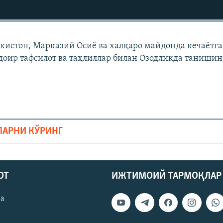
екистон, Марказий Осиë ва халқаро майдонда кечаëтг
доир тафсилот ва таҳлиллар билан Озодликда танишин
ЛАРНИ КЎРИНГ
ОТ
ИЖТИМОИЙ ТАРМОҚЛАР
ва