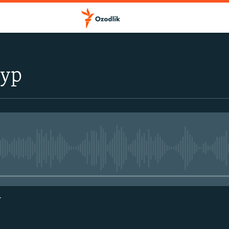
тур
Айни дамда медиа-манба мавжу
г