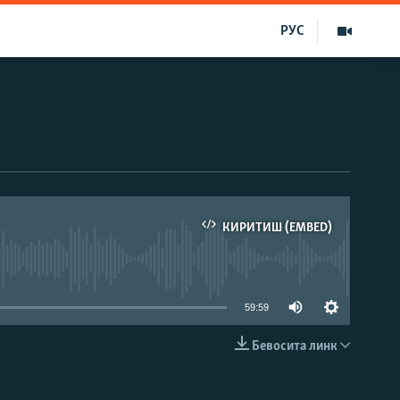
РУС
КИРИТИШ (EMBED)
д эмас
59:59
Бевосита линк
КИРИТИШ (EMBED)