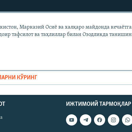
екистон, Марказий Осиë ва халқаро майдонда кечаëтг
доир тафсилот ва таҳлиллар билан Озодликда танишин
ЛАРНИ КЎРИНГ
ОТ
ИЖТИМОИЙ ТАРМОҚЛАР
ва