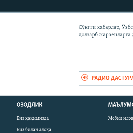
Сўнгги хабарлар, Ўзб
долзарб жараëнларга 
РАДИО ДАСТУР
На русском
ОЗОДЛИК
МАЪЛУМ
ИЖТИМОИЙ ТАРМОҚЛАР
Биз ҳақимизда
Мобил ило
Биз билан алоқа