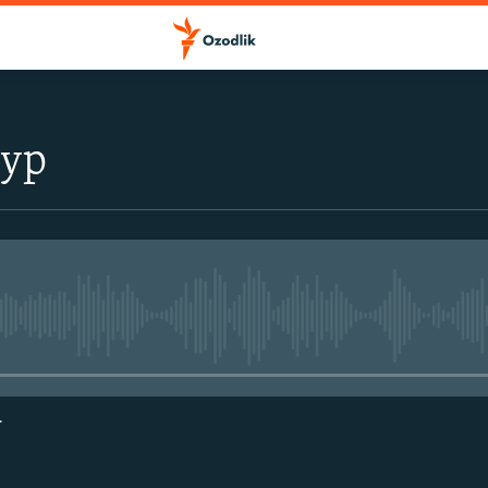
тур
Айни дамда медиа-манба мавжу
г