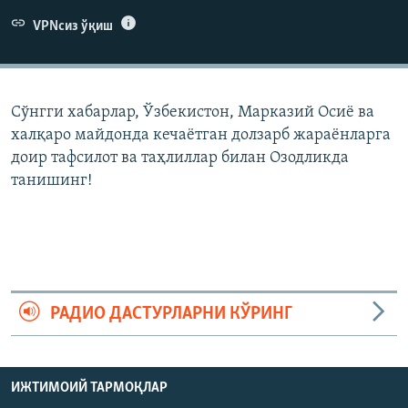
VPNсиз ўқиш
Сўнгги хабарлар, Ўзбекистон, Марказий Осиë ва
халқаро майдонда кечаëтган долзарб жараëнларга
доир тафсилот ва таҳлиллар билан Озодликда
танишинг!
РАДИО ДАСТУРЛАРНИ КЎРИНГ
ИЖТИМОИЙ ТАРМОҚЛАР