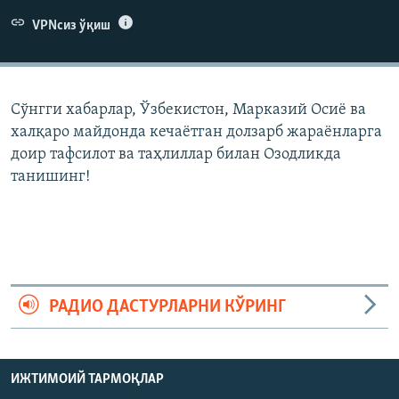
VPNсиз ўқиш
Сўнгги хабарлар, Ўзбекистон, Марказий Осиë ва
халқаро майдонда кечаëтган долзарб жараëнларга
доир тафсилот ва таҳлиллар билан Озодликда
танишинг!
РАДИО ДАСТУРЛАРНИ КЎРИНГ
ИЖТИМОИЙ ТАРМОҚЛАР