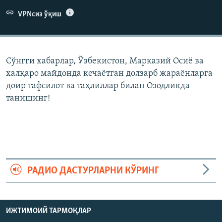
VPNсиз ўқиш
Сўнгги хабарлар, Ўзбекистон, Марказий Осиë ва
халқаро майдонда кечаëтган долзарб жараëнларга
доир тафсилот ва таҳлиллар билан Озодликда
танишинг!
РАДИО ДАСТУРЛАРНИ КЎРИНГ
ИЖТИМОИЙ ТАРМОҚЛАР