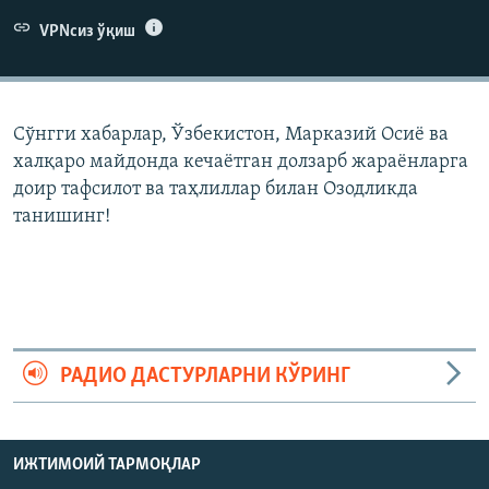
VPNсиз ўқиш
Сўнгги хабарлар, Ўзбекистон, Марказий Осиë ва
халқаро майдонда кечаëтган долзарб жараëнларга
доир тафсилот ва таҳлиллар билан Озодликда
танишинг!
РАДИО ДАСТУРЛАРНИ КЎРИНГ
ИЖТИМОИЙ ТАРМОҚЛАР